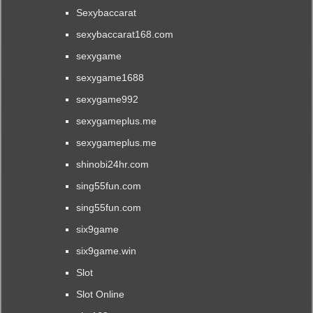
Sexybaccarat
sexybaccarat168.com
sexygame
sexygame1688
sexygame992
sexygameplus.me
sexygameplus.me
shinobi24hr.com
sing55fun.com
sing55fun.com
six9game
six9game.win
Slot
Slot Online