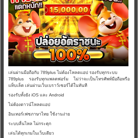
เล่นผ่านมือถือกับ 789plus ไม่ต้องโหลดแอป รองรับทุกระบบ
789plus รองรับทุกแพลตฟอร์ม ไม่ว่าจะเป็นโทรศัพท์มือถือหรือ
แท็บเล็ต เล่นผ่านเว็บเบราว์เซอร์ได้ในทันที
รองรับทั้งยัง iOS และ Android
ไม่ต้องดาวน์โหลดแอป
อินเทอร์เฟซภาษาไทย ใช้งานง่าย
ระบบลื่นไหล ไม่กระตุก
เล่นได้ทุกเกมในเว็บเดียว