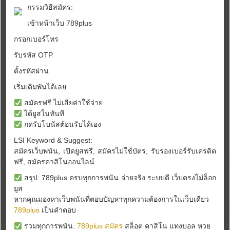
กรรมวิธีสมัคร:
เข้าหน้าเว็บ 789plus
กรอกเบอร์โทร
รับรหัส OTP
ตั้งรหัสผ่าน
เริ่มเดิมพันได้เลย
สมัครฟรี ไม่เสียค่าใช้จ่าย
ได้ยูสในทันที
กดรับโบนัสต้อนรับได้เอง
LSI Keyword & Suggest:
สมัครเว็บพนัน, เปิดยูสฟรี, สมัครไม่ใช้บัตร, รับรองเบอร์รับเครดิต
ฟรี, สมัครคาสิโนออนไลน์
สรุป: 789plus ครบทุกการพนัน จ่ายจริง ระบบดี เว็บตรงไม่ล็อก
ยูส
หากคุณมองหาเว็บพนันที่ตอบปัญหาทุกความต้องการในเว็บเดียว
789plus
เป็นคำตอบ
รวมทุกการพนัน:
789plus สมัคร
สล็อต คาสิโน แทงบอล หวย