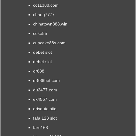
cc11388.com
chang7777
chinatown888.win
coke55
cupcake88x.com
debet slot
debet slot
dr888
dr888bet.com
du2477.com
ek4567.com
erisauto.site
fafa 123 slot
faro168