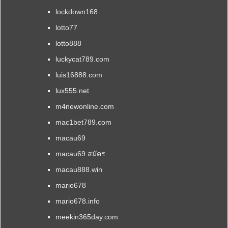
lockdown168
lotto77
lotto888
luckycat789.com
luis16888.com
lux555.net
m4newonline.com
mac1bet789.com
macau69
macau69 สมัคร
macau888.win
mario678
mario678.info
meekin365day.com