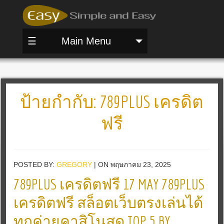
☰
Main Menu
ป้ายกำกับ:
789PLUS เครดิต
ฟรี
POSTED BY:
GREGORY
| ON พฤษภาคม 23, 2025
789PLUS เครดิตฟรี 17 MAY 789PLUS
เครดิตฟรี สล็อตเว็บตรงเล่นได้
ทุกค่ายคาสิโนสด TOP 5 BY