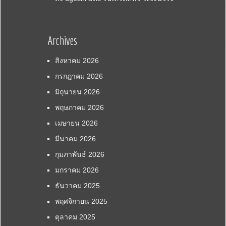
Archives
สิงหาคม 2026
กรกฎาคม 2026
มิถุนายน 2026
พฤษภาคม 2026
เมษายน 2026
มีนาคม 2026
กุมภาพันธ์ 2026
มกราคม 2026
ธันวาคม 2025
พฤศจิกายน 2025
ตุลาคม 2025