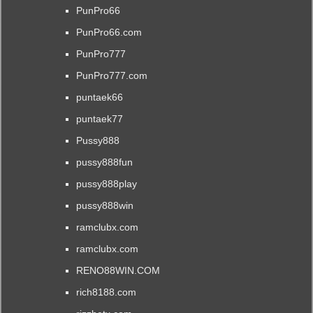
PunPro66
PunPro66.com
PunPro777
PunPro777.com
puntaek66
puntaek77
Pussy888
pussy888fun
pussy888play
pussy888win
ramclubx.com
ramclubx.com
RENO88WIN.COM
rich8188.com