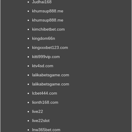
Judhai168
khumsup888.me
khumsup888.me
kimchibetbet.com
kingdom66n
kingxxxbet123.com
kitti999vip.com
ktv4sd.com
lalikabetsgame.com
lalikabetsgame.com
lcbet444.com
lionth168.com
live22
live22slot
lnw365bet.com