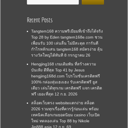
Recent Posts
Tangtem168 ความพรีเมียมที่เข้าถึงได้จริง
Top 28 by Eden tangtem168e.com ชวน
เพื่อนรับ 100 เล่นลื่น ไม่มีสะดุด การันตี
กำไรหลักแสน tangtem168 สมัครง่าย ลุ้น
รางวัลใหญ่ได้ทันที 8 กรกฎาคม 26
Hengjing168 เกมเดิมพัน ที่สร้างความ
บันเทิง ดีที่สุด Top 41 by Jesus
hengjing168d.com โปรโมชั่นเครดิตฟรี
100% กล่องสุ่มเฮงเฮง รับเครดิตฟรี ยูส
เดียว เล่นได้ทุกเกม เครดิตฟรี แจก เครดิต
ฟรี เยอะที่สุด 12 ก.ย. 2026
สล็อตเว็บตรง websiteแตกง่าย สล็อต
2026 รวมทุกเรื่องที่ควรรู้ก่อนเล่น พร้อม
เทคนิคเลือกเกมยอดนิยม casino เว็บเปิด
ใหม่ ทดลองเล่น Top 88 by Nikole
Jin888.asia 12 ก.ย. 69