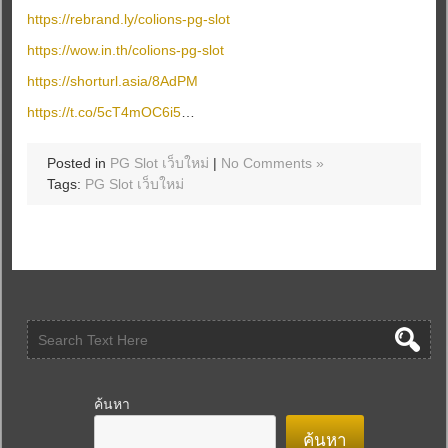
https://rebrand.ly/colions-pg-slot
https://wow.in.th/colions-pg-slot
https://shorturl.asia/8AdPM
https://t.co/5cT4mOC6i5
…
Posted in
PG Slot เว็บใหม่
|
No Comments »
Tags:
PG Slot เว็บใหม่
ค้นหา
ค้นหา