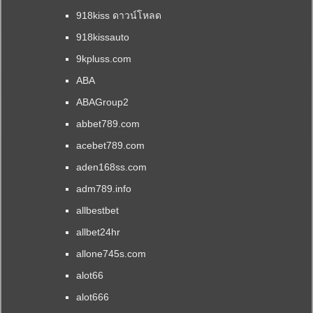
918kiss ดาวน์โหลด
918kissauto
9kpluss.com
ABA
ABAGroup2
abbet789.com
acebet789.com
aden168ss.com
adm789.info
allbestbet
allbet24hr
allone745s.com
alot66
alot666