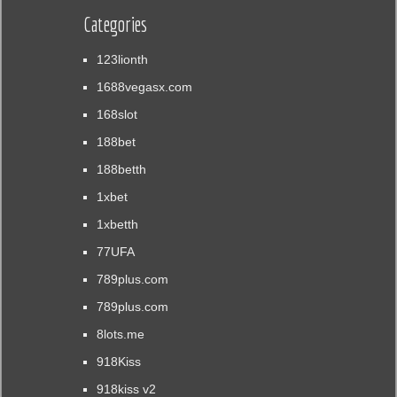
Categories
123lionth
1688vegasx.com
168slot
188bet
188betth
1xbet
1xbetth
77UFA
789plus.com
789plus.com
8lots.me
918Kiss
918kiss v2