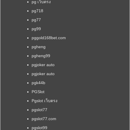
pg เว็บตรง
pg718
pg77
pg99
pggold168bet.com
pgheng
pgheng99
pgjoker auto
pgjoker auto
pgk44b
PGSlot
Pgslot เว็บตรง
pgslot77
pgslot77.com
pgslot99