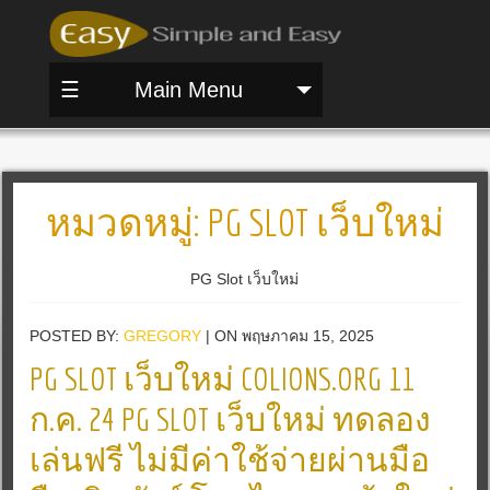
☰
Main Menu
หมวดหมู่:
PG SLOT เว็บใหม่
PG Slot เว็บใหม่
POSTED BY:
GREGORY
| ON พฤษภาคม 15, 2025
PG SLOT เว็บใหม่ COLIONS.ORG 11
ก.ค. 24 PG SLOT เว็บใหม่ ทดลอง
เล่นฟรี ไม่มีค่าใช้จ่ายผ่านมือ