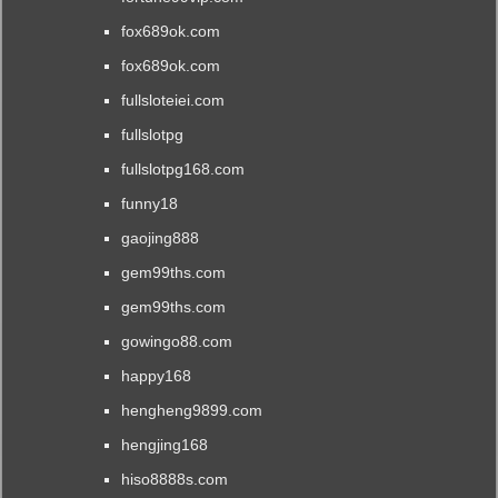
fox689ok.com
fox689ok.com
fullsloteiei.com
fullslotpg
fullslotpg168.com
funny18
gaojing888
gem99ths.com
gem99ths.com
gowingo88.com
happy168
hengheng9899.com
hengjing168
hiso8888s.com