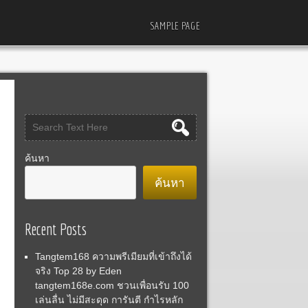
SAMPLE PAGE
ค้นหา
ค้นหา
Recent Posts
Tangtem168 ความพรีเมียมที่เข้าถึงได้
จริง Top 28 by Eden
tangtem168e.com ชวนเพื่อนรับ 100
เล่นลื่น ไม่มีสะดุด การันตี กำไรหลัก