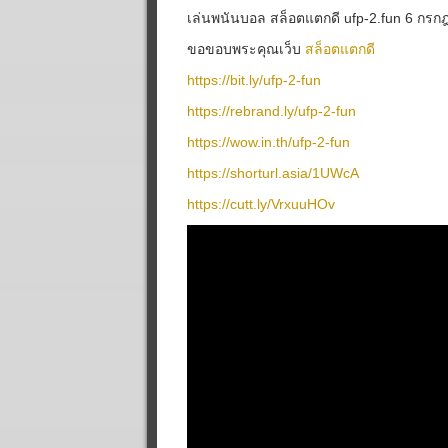
เล่นพนันบอล สล็อตแตกดี ufp-2.fun 6 กร
ขอขอบพระคุณเว็บ
สล็อตแตกดี
https://bit.ly/ufp-2-fun
https://rebrand.ly/ufp-2-fun
https://wow.in.th/ufp-2-fun
https://shorturl.asia/1UWcA
https://cutt.ly/VrxuuHOv