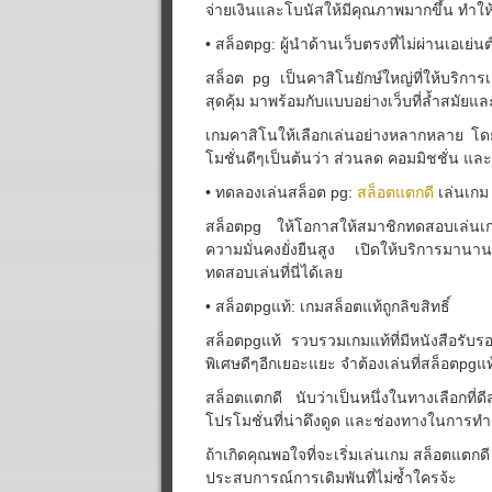
จ่ายเงินและโบนัสให้มีคุณภาพมากขึ้น ทำให
• สล็อตpg: ผู้นำด้านเว็บตรงที่ไม่ผ่านเอเย่นต
สล็อต pg เป็นคาสิโนยักษ์ใหญ่ที่ให้บริ
สุดคุ้ม มาพร้อมกับแบบอย่างเว็บที่ล้ำสมัย
เกมคาสิโนให้เลือกเล่นอย่างหลากหลาย โด
โมชั่นดีๆเป็นต้นว่า ส่วนลด คอมมิชชั่น และก
• ทดลองเล่นสล็อต pg:
สล็อตแตกดี
เล่นเกม 
สล็อตpg ให้โอกาสให้สมาชิกทดสอบเล่นเกมฟ
ความมั่นคงยั่งยืนสูง เปิดให้บริการมาน
ทดสอบเล่นที่นี่ได้เลย
• สล็อตpgแท้: เกมสล็อตแท้ถูกลิขสิทธิ์
สล็อตpgแท้ รวบรวมเกมแท้ที่มีหนังสือรับรอ
พิเศษดีๆอีกเยอะแยะ จำต้องเล่นที่สล็อตpgแท้
สล็อตแตกดี นับว่าเป็นหนึ่งในทางเลือกที่
โปรโมชั่นที่น่าดึงดูด และช่องทางในการทำเ
ถ้าเกิดคุณพอใจที่จะเริ่มเล่นเกม สล็อตแตกด
ประสบการณ์การเดิมพันที่ไม่ซ้ำใครจ้ะ