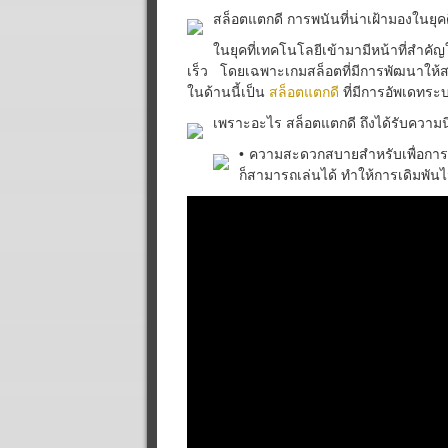
สล็อตแตกดี การพนันที่น่าเฝ้ามองในยุคด
ในยุคที่เทคโนโลยีเข้ามามีหน้าที่สำค
เร็ว โดยเฉพาะเกมสล็อตที่มีการพัฒนาให้สา
ในด้านนี้เป็น
สล็อตแตกดี
ที่มีการอัพเดทระ
เพราะอะไร สล็อตแตกดี ถึงได้รับความ
• ความสะดวกสบายสำหรับเพื่อการเข้
ก็สามารถเล่นได้ ทำให้การเดิมพันไ