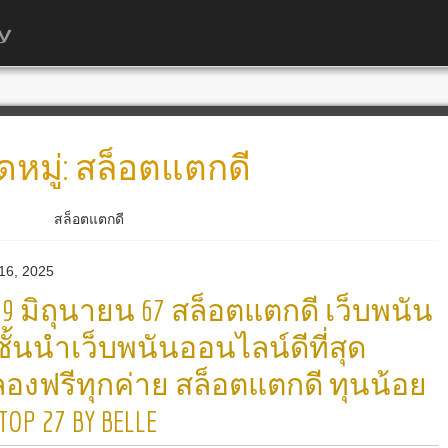
หมู่:
สล็อตแตกดี
สล็อตแตกดี
16, 2025
 9 มิถุนายน 67 สล็อตแตกดี เว็บพนัน
้นนำเว็บพนันออนไลน์ดีที่สุด
ลองฟรีทุกค่าย สล็อตแตกดี ทุนน้อย
 TOP 27 BY BELLE