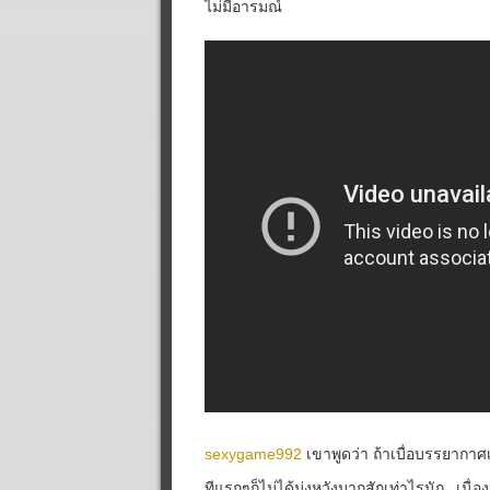
ไม่มีอารมณ์
sexygame992
เขาพูดว่า ถ้าเบื่อบรรยากาศ
ทีแรกๆก็ไม่ได้มุ่งหวังมากสักเท่าไรนัก เนื