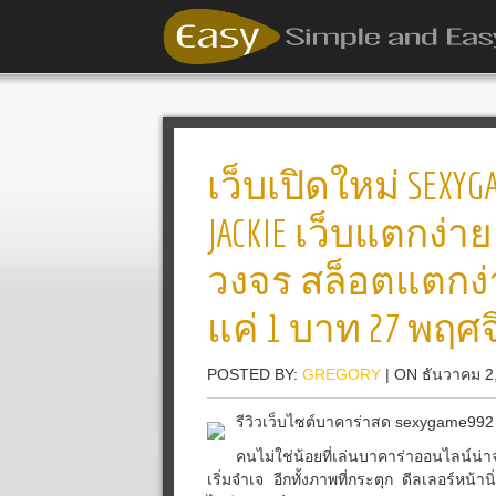
เว็บเปิดใหม่ SEXYG
JACKIE เว็บแตกง่
วงจร สล็อตแตกง่าย
แค่ 1 บาท 27 พฤศจ
POSTED BY:
GREGORY
| ON ธันวาคม 2
รีวิวเว็บไซต์บาคาร่าสด sexygame992 ป
คนไม่ใช่น้อยที่เล่นบาคาร่าออนไลน์น่าจ
เริ่มจำเจ อีกทั้งภาพที่กระตุก ดีลเลอร์หน้าน