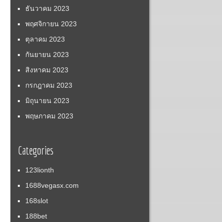
ธันวาคม 2023
พฤศจิกายน 2023
ตุลาคม 2023
กันยายน 2023
สิงหาคม 2023
กรกฎาคม 2023
มิถุนายน 2023
พฤษภาคม 2023
Categories
123lionth
1688vegasx.com
168slot
188bet