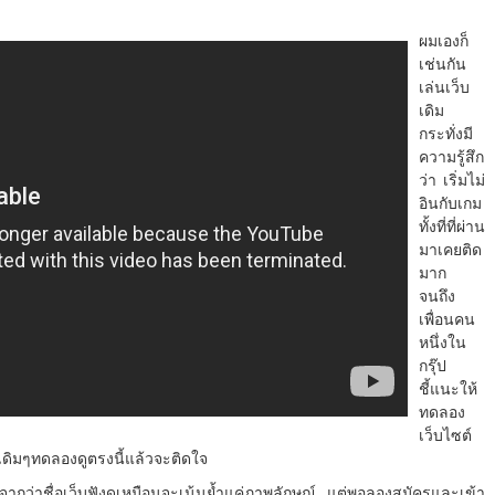
ผมเองก็
เช่นกัน
เล่นเว็บ
เดิม
กระทั่งมี
ความรู้สึก
ว่า เริ่มไม่
อินกับเกม
ทั้งที่ที่ผ่าน
มาเคยติด
มาก
จนถึง
เพื่อนคน
หนึ่งใน
กรุ๊ป
ชี้แนะให้
ทดลอง
เว็บไซต์
เดิมๆทดลองดูตรงนี้แล้วจะติดใจ
่องจากว่าชื่อเว็บฟังดูเหมือนจะเน้นย้ำแค่ภาพลักษณ์ แต่พอลองสมัครและเข้า