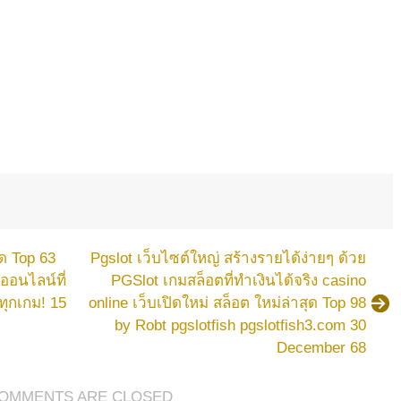
บน
เว็บ
เปิด
ใหม่
ุด Top 63
Pgslot เว็บไซต์ใหญ่ สร้างรายได้ง่ายๆ ด้วย
sexygame992
ออนไลน์ที่
PGSlot เกมสล็อตที่ทำเงินได้จริง casino
ทดลอง
ทุกเกม! 15
online เว็บเปิดใหม่ สล็อต ใหม่ล่าสุด Top 98
เล่น
Top
by Robt pgslotfish pgslotfish3.com 30
76
December 68
by
Jackie
OMMENTS ARE CLOSED
เว็บ