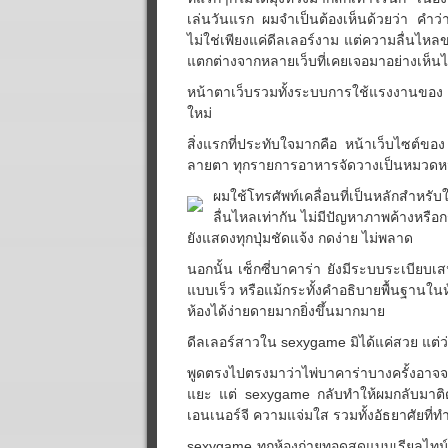
เล่นวันแรก ผมจำเป็นต้องเห็นด้วยว่า คำว
ไม่ใช่เพียงแค่ดีลเลอร์งาม แต่ความลื่นไห
แตกต่างจากหลายเว็บที่เคยเจอมาอย่างเห็นไ
หน้าตาเว็บรวมทั้งระบบการใช้แรงงานของ s
ใหม่
สิ่งแรกที่ประทับใจมากคือ หน้าเว็บไซต์
ลายตา ทุกรายการอาหารจัดวางเป็นหมวดหมู่ เ
ผมใช้โทรศัพท์เคลื่อนที่เป็นหลักสำหร
ลื่นไหลเท่ากัน ไม่มีปัญหาภาพค้างหรือก
ยังแสดงทุกปุ่มชัดแจ้ง กดง่าย ไม่พลาด
นอกนั้น เซ็กซี่บาคาร่า ยังมีระบบระเบียบเ
แบบเร็ว หรือแม้กระทั้งคำอธิบายพื้นฐานในห้
ห้องได้ง่ายดายมากยิ่งขึ้นมากมาย
ดีลเลอร์สาวใน sexygame มิได้แค่สวย แต่ว
พูดตรงไปตรงมาว่าไพ่บาคาร่าบางครั้งอาจจะเ
แยะ แต่ sexygame กลับทำให้ผมกลับมาติดไพ่บ
เอนเนอร์จี ความแจ่มใส รวมทั้งอัธยาศัยที่ทำ
sexygame ทุกห้องถ่ายทอดสดแบบเรียลไทม์ ภ