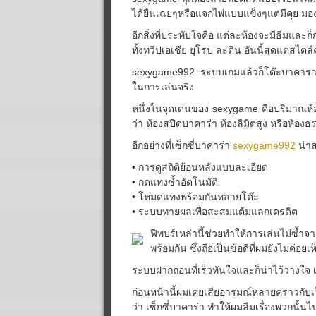
ได้ยืนเฉยๆหรือแจกไพ่แบบแข็งๆแต่มีคุย มอ
อีกสิ่งที่ประทับใจคือ แต่ละห้องจะมีธีมและก
ทั้งทวีปเอเชีย ยุโรป ละติน อันนี้สุดแต่สไต
sexygame992 ระบบเกมแล้วก็โต๊ะบาคาร่าที่
ในการเล่นจริง
หนึ่งในจุดเด่นของ sexygame คือปริมาณห้อ
ว่า ห้องสปีดบาคาร่า ห้องลิมิตสูง หรือห้อ
อีกอย่างที่เซ็กซี่บาคาร่า
sexygame992
น่าส
• การดูสถิติย้อนหลังแบบละเอียด
• กดแทงซ้ำอัตโนมัติ
• โหมดแทงพร้อมกันหลายโต๊ะ
• ระบบทายผลเพื่อสะสมแต้มแลกเครดิต
ฟีพบร์เหล่านี้ช่วยทำให้การเล่นไม่ซ้
พร้อมกัน ซึ่งถือเป็นข้อดีที่ผมยังไม่ค่อยเ
ระบบฝากถอนที่เร็วทันใจและก็น่าไว้วางใจ เ
ก่อนหน้านี้ผมเคยเสียอารมณ์หลายคราวกับเ
ว่า เซ็กซี่บาคาร่า ทำให้ผมลืมเรื่องพวกน