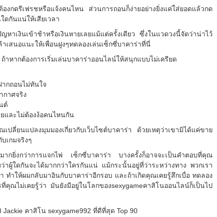
ต้องกดรีเฟรชหรือแจ้งคนไหน ส่วนการถอนก็ง่ายอย่างยิ่งแค่ใส่ยอดแล้วกด
นใดกันแน่ให้เสียเวลา
าเงินเข้าช้าหรือเงินหายเลยแม้แต่ครั้งเดียว ซึ่งในแวดวงนี้จัดว่าน่าไว้
าเสนอแนะให้เพื่อนฝูงๆทดลองเล่นเซ็กซี่บาคาร่าที่นี่
้าหากต้องการเริ่มเล่นบาคาร่าออนไลน์ให้สนุกแบบไม่เครียด
ก ฝากถอนไม่ทันใจ
ากาศจริง
นต์
ง่ายและไม่ต้องง้อคนไหนกัน
เปลี่ยนแปลงมุมมองเกี่ยวกับเว็บไซต์บาคาร่า ด้วยเหตุว่าเขามิได้แค่ขาย
ับเกมจริงๆ
มากยิ่งกว่าการแจกไพ่ เซ็กซี่บาคาร่า บางครั้งก็อาจจะเป็นคำตอบที่คุณ
่าผู้ใดกันจะได้มากกว่าใครกันแน่ แม้กระนั้นอยู่ที่ว่าระหว่างทาง พวกเรา
ทำให้ผมกลับมาอินกับบาคาร่าอีกรอบ และถ้าเกิดคุณเคยรู้สึกเบื่อ ทดลอง
ะไรที่คุณไม่เคยรู้ว่า มันยังมีอยู่ในโลกของsexygameคาสิโนออนไลน์ก็เป็นไป
Jackie คาสิโน sexygame992 ที่ดีที่สุด Top 90